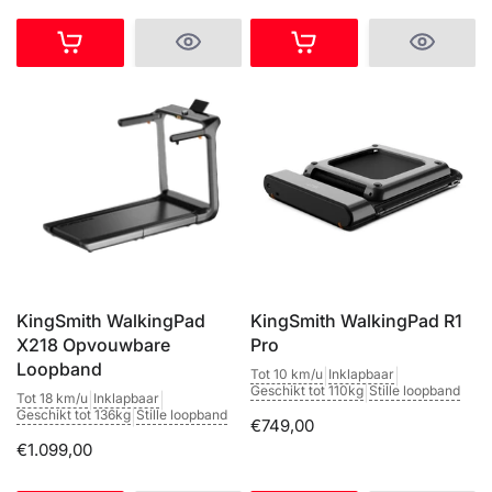
KingSmith WalkingPad
KingSmith WalkingPad R1
X218 Opvouwbare
Pro
Loopband
Tot 10 km/u
|
Inklapbaar
|
Geschikt tot 110kg
|
Stille loopband
Tot 18 km/u
|
Inklapbaar
|
Geschikt tot 136kg
|
Stille loopband
€749,00
€1.099,00