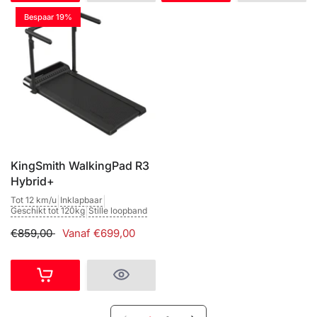
Bespaar 19%
KingSmith WalkingPad R3
Hybrid+
Tot 12 km/u
|
Inklapbaar
|
Geschikt tot 120kg
|
Stille loopband
€859,00
Vanaf €699,00