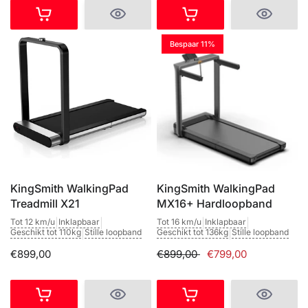
Bespaar 11%
KingSmith WalkingPad
KingSmith WalkingPad
Treadmill X21
MX16+ Hardloopband
Tot 12 km/u
|
Inklapbaar
|
Tot 16 km/u
|
Inklapbaar
|
Geschikt tot 110kg
|
Stille loopband
Geschikt tot 136kg
|
Stille loopband
€899,00
€899,00
€799,00