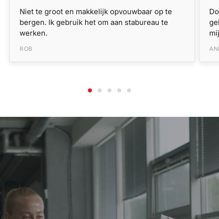
Niet te groot en makkelijk opvouwbaar op te
Do
bergen. Ik gebruik het om aan stabureau te
ge
werken.
mi
ROB
AN