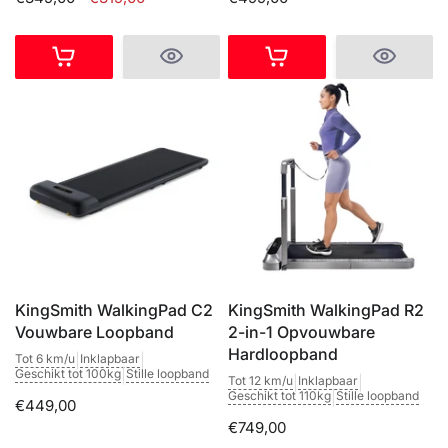
KingSmith WalkingPad C2
KingSmith WalkingPad R2
Vouwbare Loopband
2-in-1 Opvouwbare
Hardloopband
Tot 6 km/u
|
Inklapbaar
|
Geschikt tot 100kg
|
Stille loopband
Tot 12 km/u
|
Inklapbaar
|
Geschikt tot 110kg
|
Stille loopband
€449,00
€749,00