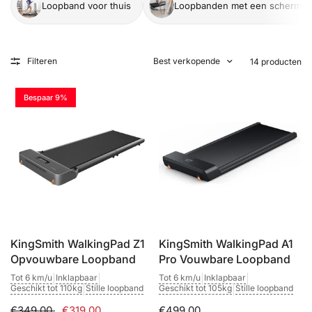
Loopband voor thuis
Loopbanden met een scherm
Filteren
Best verkopende
14 producten
Bespaar 9%
KingSmith WalkingPad Z1
KingSmith WalkingPad A1
Opvouwbare Loopband
Pro Vouwbare Loopband
Tot 6 km/u
|
Inklapbaar
|
Tot 6 km/u
|
Inklapbaar
|
Geschikt tot 110kg
|
Stille loopband
Geschikt tot 105kg
|
Stille loopband
€349,00
€319,00
€499,00