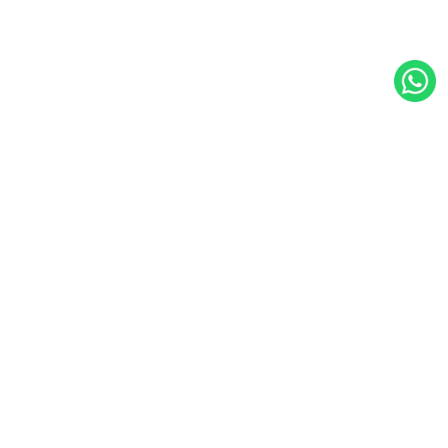
WalkingPad Nederland
Koningsbergenweg 16, 3771NS Barneveld, Nederland
+31 (0) 342-239922
info@walkingpad.nl
KVK: 93850743
Meer over ons
Navigatie