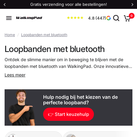
Gratis verzending voor alle bestellingen!
0
4.8 (447)
Home
/
Loopbanden met bluetooth
Loopbanden met bluetooth
Ontdek de slimme manier om in beweging te blijven met de
loopbanden met bluetooth van WalkingPad. Onze innovatieve,
opvouwbare loopbanden
combineren gebruiksgemak met
Lees meer
moderne technologie, zodat jij eenvoudig jouw trainingen kunt
bijhouden en aanpassen. Dankzij de bluetooth-functie verbind
je jouw loopband moeiteloos met je smartphone of tablet voor
Hulp nodig bij het kiezen van de
een interactieve en gepersonaliseerde workout-ervaring.
perfecte loopband?
👉 Start keuzehulp