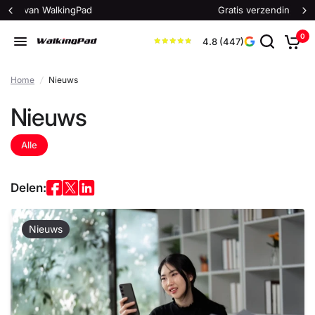
Gratis verzending voor alle bestellingen!
0
4.8 (447)
Home
/
Nieuws
Nieuws
Alle
Delen:
Nieuws