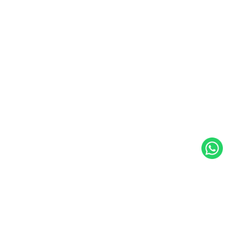
WalkingPad Nederland
Koningsbergenweg 16, 3771NS Barneveld, Nederland